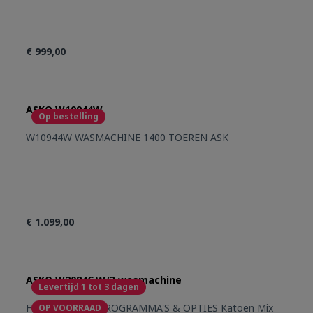
€ 999,00
ASKO W10944W
Op bestelling
W10944W WASMACHINE 1400 TOEREN ASK
€ 1.099,00
ASKO W2084C.W/3 wasmachine
Levertijd 1 tot 3 dagen
FUNCTIES, WASPROGRAMMA'S & OPTIES Katoen Mix
OP VOORRAAD