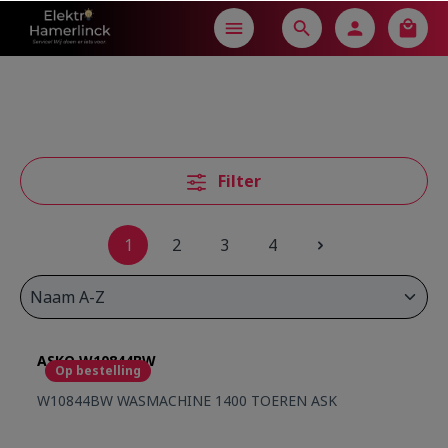
in content
Filter
1
2
3
4
ASKO W10844BW
Op bestelling
W10844BW WASMACHINE 1400 TOEREN ASK