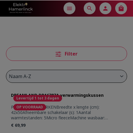
in content
Filter
DREAMLAND DR16787A verwarmingskussen
Levertijd 1 tot 3 dagen
PRODUCTKENMERKENBreedte x lengte (cm):
OP VOORRAAD
42x50Afneembare schakelaar (s): 1Aantal
warmtestanden: 5Micro fleeceMachine wasbaar:
30°CBeveiliging tegen overhittingVeilig: Geavanceerde
€ 69,99
beveiliging die aan de strengste veiligheidsstandaards