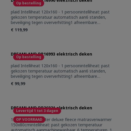
DREAMLAND DR16990 elektrisch deken
Op bestelling
plaid Intelliheat 120x160 - 1 persoonintelliheat: past
gekozen temperatuur automatisch aan6 standen,
beveiliging tegen oververhitting1 afneembare
schakelaarmachinewasbaar: 100% microfleece
€ 119,99
DREAMLAND DR16993 elektrisch deken
Op bestelling
plaid Intelliheat 120x160 - 1 persoonintelliheat: past
gekozen temperatuur automatisch aan6 standen,
beveiliging tegen oververhitting1 afneembare
schakelaarmachinewasbaar: 100% microfleece
€ 99,99
DREAMLAND DR26021 elektrisch deken
Levertijd 1 tot 3 dagen
1 persoon, polyester deluxe fleece matrasverwarmer
OP VOORRAAD
150x80cmintelliheat: past gekozen temperatuur
automatisch aanmachinewasbaar, 6 temperaturen, 1