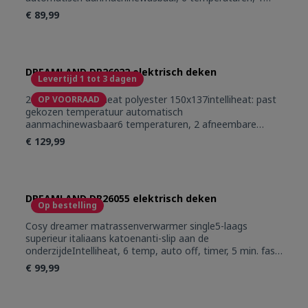
afneembare schakelaar, elastische bandjesbeveiliging:
€ 89,99
electroblock, oververhitting, auto-off
DREAMLAND DR26022 elektrisch deken
Levertijd 1 tot 3 dagen
2 persoons intelliheat polyester 150x137intelliheat: past
OP VOORRAAD
gekozen temperatuur automatisch
aanmachinewasbaar6 temperaturen, 2 afneembare
schakelaarsbeveiliging: electroblock, oververhitting
€ 129,99
DREAMLAND DR26055 elektrisch deken
Op bestelling
Cosy dreamer matrassenverwarmer single5-laags
superieur italiaans katoenanti-slip aan de
onderzijdeIntelliheat, 6 temp, auto off, timer, 5 min. fast
heat up functie (snel opwarmen)automatische veiligheid,
€ 99,99
veilig voor wasmachine en droogkast