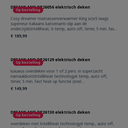
DREAMLAND DR26056 elektrisch deken
Op bestelling
Cosy dreamer matrassenverwarmer King size5-laags
superieur italiaans katoenanti-slip aan de
onderzijdeIntelliheat, 6 temp, auto off, timer, 5 min. fast
heat up functieautomatische veiligheid, veilig voor
€ 189,99
wasmachine en droogkast
DREAMLAND DR26129 elektrisch deken
Op bestelling
luxueus overdeken voor 1 of 2 pers. in superzacht
namaakbontIntelliheat technology6 temp, auto off,
timer, 5 min. fast heat up functie (snel
opwarmen)automatische veiligheid, veilig voor
€ 149,99
wasmachine en droogkastlaag verbruik
DREAMLAND DR26130 elektrisch deken
Op bestelling
overdeken met Intelliheat technology6 temp., auto off,