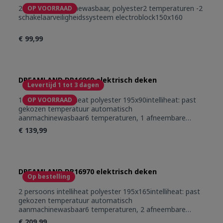
2 persoonsmachinewasbaar, polyester2 temperaturen -2
OP VOORRAAD
schakelaarveiligheidssysteem electroblock150x160
€ 99,99
DREAMLAND DR16969 elektrisch deken
Levertijd 1 tot 3 dagen
1 persoons intelliheat polyester 195x90intelliheat: past
OP VOORRAAD
gekozen temperatuur automatisch
aanmachinewasbaar6 temperaturen, 1 afneembare
schakelaarbeveiliging: electroblock, oververhitting
€ 139,99
DREAMLAND DR16970 elektrisch deken
Op bestelling
2 persoons intelliheat polyester 195x165intelliheat: past
gekozen temperatuur automatisch
aanmachinewasbaar6 temperaturen, 2 afneembare
schakelaarsbeveiliging: electroblock, oververhitting
€ 209,99