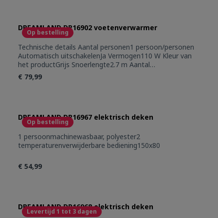
voldoet.Automatische uitschakeling met timer: 3
hIntelliheat technologie : past de gekozen temperatuur
automatisch aan de verschillende gebruikswijzen aan,
om het gewenste comfort voortdurend te
DREAMLAND DR16902 voetenverwarmer
Op bestelling
behouden.AFT Automatic Fast technologie (verwarmt
zeer snel : in 5 min.)Vermogen_(W)_sl: 15
Technische details Aantal personen1 persoon/personen
Automatisch uitschakelenJa Vermogen110 W Kleur van
het productGrijs Snoerlengte2.7 m Aantal
temperatuurstanden5 Frequentie50/60 Hz AC invoer
€ 79,99
voltage220 - 240 V Voorverwarmingstijd5 min
DREAMLAND DR16967 elektrisch deken
Op bestelling
1 persoonmachinewasbaar, polyester2
temperaturenverwijderbare bediening150x80
€ 54,99
DREAMLAND DR16968 elektrisch deken
Levertijd 1 tot 3 dagen