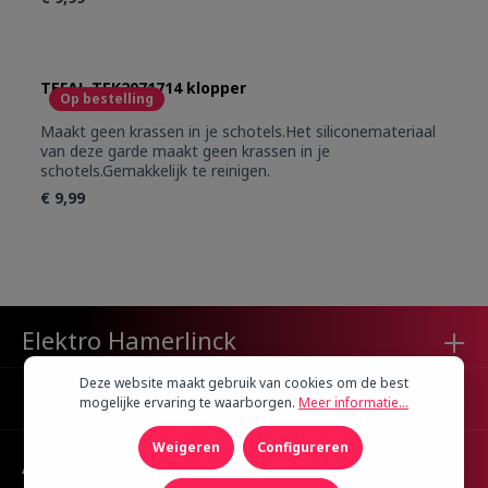
spanning bij 230 ° C, prestaties, stevigheid,
duurzaamheid en vaatwasserbestendigheid.
TEFAL TEK2071714 klopper
Op bestelling
Maakt geen krassen in je schotels.Het siliconemateriaal
van deze garde maakt geen krassen in je
schotels.Gemakkelijk te reinigen.
€ 9,99
Elektro Hamerlinck
Deze website maakt gebruik van cookies om de best
Klantenservice
mogelijke ervaring te waarborgen.
Meer informatie...
Weigeren
Configureren
Algemene Info