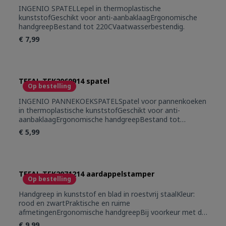
INGENIO SPATELLepel in thermoplastische
kunststofGeschikt voor anti-aanbaklaagErgonomische
handgreepBestand tot 220CVaatwasserbestendig.
€ 7,99
TEFAL TEK2060914 spatel
Op bestelling
INGENIO PANNEKOEKSPATELSpatel voor pannenkoeken
in thermoplastische kunststofGeschikt voor anti-
aanbaklaagErgonomische handgreepBestand tot
220CVaatwasserbestendig
€ 5,99
TEFAL TEK2071214 aardappelstamper
Op bestelling
Handgreep in kunststof en blad in roestvrij staalKleur:
rood en zwartPraktische en ruime
afmetingenErgonomische handgreepBij voorkeur met de
hand afwassenAlle producten zijn getest op thermische
€ 9,99