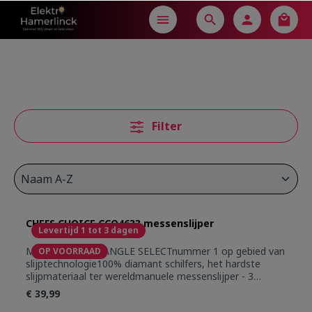
in content
Filter
CHEFS CHOICE CCO4633 messenslijper
Levertijd 1 tot 3 dagen
MESSENSLIJPER ANGLE SELECTnummer 1 op gebied van
OP VOORRAAD
slijptechnologie100% diamant schilfers, het hardste
slijpmateriaal ter wereldmanuele messenslijper - 3
positieshoek 15 graden: Aziatische messenhoek 20
€ 39,99
graden: Europese messen