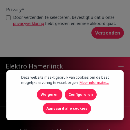
Privacy*
Door verzenden te selecteren, bevestigt u dat u onze
privacyverklaring
hebt gelezen en ermee akkoord gaat.
Verzenden
Elektro Hamerlinck
Deze website maakt gebruik van cookies om de best
Klantenservice
mogelijke ervaring te waarborgen.
Meer informatie...
Weigeren
Configureren
Algemene Info
Aanvaard alle cookies
Openingsuren