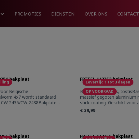
PROMOTIES
DIENSTEN
OVER ONS
CONTACT
2351 bakplaat
FRITEL 142352 bakplaat
lling
Levertijd 1 tot 3 dagen
voor Belgische
Bakplaten croques, tostisBak
OP VOORRAAD
elvorm 4x7 wordt standaard
massief gegoten aluminium 
ij CW 2435/CW 2438Bakplaten
stick coating. Geschikt voor 
 gegoten aluminium met non
toestellen
€ 39,99
ng. Geschikt voor: CW 2425 -
 2435 - CW 2438 CW 2445 -
W 2458 CW 2468
t Quantity: Enter the desired amount or 
Product Quantity
2355 bakplaat
FRITEL 142356 bakplaat