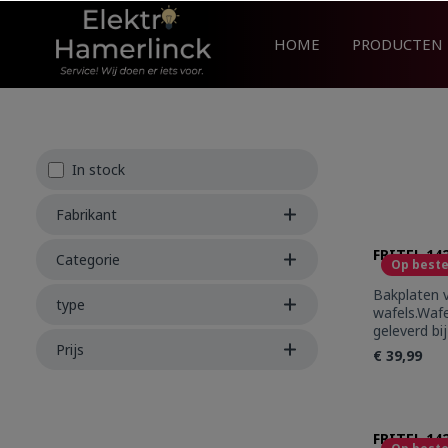
search
Skip to main navigation
HOME
PRODUCTEN
In stock
Fabrikant
FRITEL 14
Categorie
Op beste
Bakplaten 
type
wafels.Waf
geleverd b
in massief
Prijs
€ 39,99
stick coati
CW2428 CW
CW 2448 C
Produc
FRITEL 14