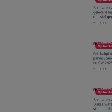
Op beste
Bakplaten 
geleverd bi
massief ge
stick coati
€ 39,99
toestellen
Produc
FRITEL 14
Op beste
Grill bakpl
panini.Sta
en CW 2428
gegoten al
€ 39,99
coating. Ge
Produc
FRITEL 14
Op beste
Bakplaten v
Luikse waf
standaard g