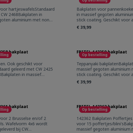
lling
Op bestelling
voor hartjeswafelsStandaard
Bakplaten voor pannenkoek
j CW 2468Bakplaten in
in massief gegoten alumini
goten aluminium met non
stick coating. Geschikt voor 
ng. Geschikt voor alle CW
toestellen
€ 39,99
t Quantity: Enter the desired amount or 
Product Quantity
2358 bakplaat
FRITEL 142359 bakplaat
lling
Op bestelling
aten. Ook geschikt voor
Teppanyaki bakplatenBakplat
ndaard geleerd met CW 2425
massief gegoten aluminium 
Bakplaten in massief
stick coating. Geschikt voor 
uminium met non stick
toestellen
€ 39,99
schikt voor alle CW toestellen
t Quantity: Enter the desired amount or 
Product Quantity
2361 bakplaat
FRITEL 142362 bakplaat
lling
Op bestelling
oor 2 Brusselse en/of 2
142362 Bakplaten Poffertjes
els. Wafelvorm 4x6 wordt
voor 15 poffertjes/blini'sBakp
eleverd bij CW
massief gegoten aluminium 