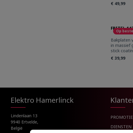
2458 Bakpl
€ 49,99
aluminium 
coating. Ge
Produc
FRITEL 14
Op beste
Bakplaten 
in massief
stick coati
toestellen
€ 39,99
Produc
Elektro Hamerlinck
Klante
Lindenlaan 13
PROMOTIE
9940 Ertvelde,
DIENSTEN
België