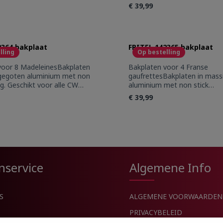
aten in massief gegoten
stick coating. Geschikt voor 
€ 39,99
met non stick
toestellen
schikt voor alle CW toestellen
t Quantity: Enter the desired amount or 
Product Quantity
2364 bakplaat
FRITEL 142365 bakplaat
lling
Op bestelling
voor 8 MadeleinesBakplaten
Bakplaten voor 4 Franse
 gegoten aluminium met non
gaufrettesBakplaten in mass
ng. Geschikt voor alle CW
aluminium met non stick
coating. Geschikt voor alle C
€ 39,99
t Quantity: Enter the desired amount or 
Product Quantity
nservice
Algemene Info
S
ALGEMENE VOORWAARDEN
PRIVACYBELEID