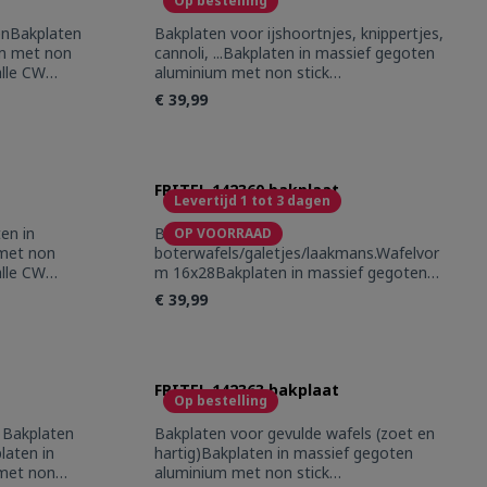
Op bestelling
enBakplaten
Bakplaten voor ijshoortnjes, knippertjes,
um met non
cannoli, ...Bakplaten in massief gegoten
alle CW
aluminium met non stick
coating. Geschikt voor alle CW toestellen
€ 39,99
use the buttons to increase or decrease
: Enter the desired amount or use the bu
Product Quantity: Enter the
FRITEL 142360 bakplaat
Levertijd 1 tot 3 dagen
en in
Bakplaten voor
OP VOORRAAD
met non
boterwafels/galetjes/laakmans.Wafelvor
alle CW
m 16x28Bakplaten in massief gegoten
aluminium met non stick
€ 39,99
coating. Geschikt voor alle CW toestellen
use the buttons to increase or decrease
: Enter the desired amount or use the bu
Product Quantity: Enter the
FRITEL 142363 bakplaat
Op bestelling
 Bakplaten
Bakplaten voor gevulde wafels (zoet en
laten in
hartig)Bakplaten in massief gegoten
met non
aluminium met non stick