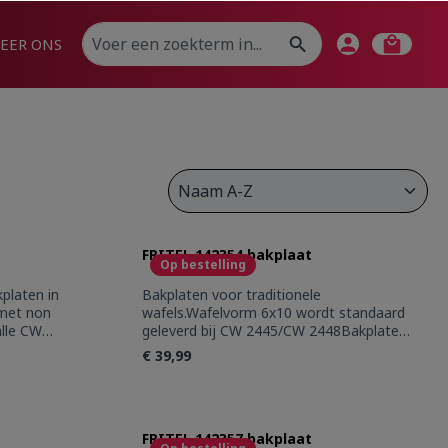
EER ONS
FRITEL 142354 bakplaat
Op bestelling
platen in
Bakplaten voor traditionele
met non
wafels.Wafelvorm 6x10 wordt standaard
alle CW
geleverd bij CW 2445/CW 2448Bakplaten
in massief gegoten aluminium met non
€ 39,99
stick coating. Geschikt voor alle CW
toestellen
use the buttons to increase or decrease
: Enter the desired amount or use the bu
Product Quantity: Enter the
FRITEL 142357 bakplaat