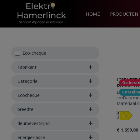
search
Skip to main navigation
HOME
PRODUCTEN
Eco-cheque
Fabrikant
LIEBHERR 
Categorie
Op beste
zonder vr
EPREL num
Betaalb
Ecocheque
cmDeurmon
Materiaal d
totaal 127 
breedte
koelgedeelt
Energieverb
deurbevestiging
kWhEnergiev
€ 1.699,00
0,2Energiek
efficiëntie
energieklasse